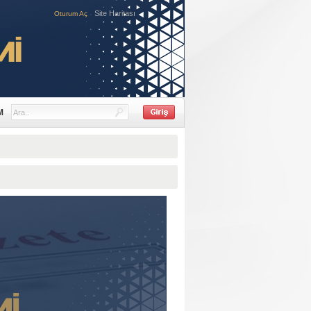
Site Haritası
Oturum Aç
M