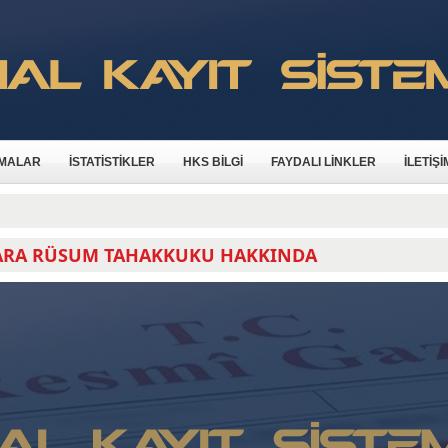
MALAR
İSTATİSTİKLER
HKS BİLGİ
FAYDALI LİNKLER
İLETİŞİ
ARA RÜSUM TAHAKKUKU HAKKINDA