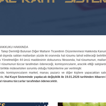
HAKKUKU HAKKINDA
ve Talep Derinliği Bulunan Diğer Malların Ticaretinin Düzenlenmesi Hakkında Kanunun
ali dışında satılan mallardan yüzde iki oranında hal rüsumu tahsil edileceği belirti
a Yönetmeliğin 44 üncü maddesinin dokuzuncu fıkrasında; hal rüsumunun, malları
hal rüsumunun tüccar tarafından ödeneceği, komisyoncuların, aracılık ettiği satışl
irlikte müteselsilen sorumlu olduğu hükümlerine yer verilmiştir.
de; komisyoncuların market, manav, pazarcı ve diğer kişilere yapacakları sa
kte,
Hal Kayıt Sisteminde yapılacak değişiklik ile 19.01.2026 tarihinden itibaren 
al rüsumu tüccarlar tarafından ödenecektir.