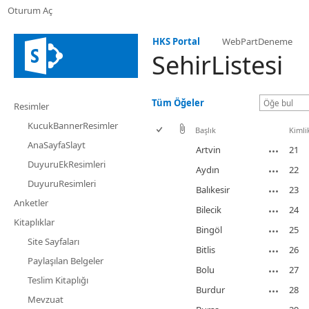
Oturum Aç
HKS Portal
WebPartDeneme
SehirListesi
Tüm Öğeler
Resimler
KucukBannerResimler
Başlık
Kimli
AnaSayfaSlayt
Artvin
21
DuyuruEkResimleri
Aydın
22
DuyuruResimleri
Balıkesir
23
Anketler
Bilecik
24
Kitaplıklar
Bingöl
25
Site Sayfaları
Bitlis
26
Paylaşılan Belgeler
Bolu
27
Teslim Kitaplığı
Burdur
28
Mevzuat