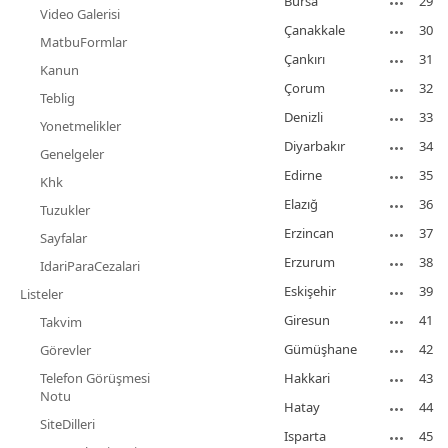
Bursa
29
Video Galerisi
Çanakkale
30
MatbuFormlar
Çankırı
31
Kanun
Çorum
32
Teblig
Denizli
33
Yonetmelikler
Diyarbakır
34
Genelgeler
Edirne
35
Khk
Elazığ
36
Tuzukler
Erzincan
37
Sayfalar
Erzurum
38
IdariParaCezalari
Eskişehir
39
Listeler
Giresun
41
Takvim
Gümüşhane
42
Görevler
Telefon Görüşmesi
Hakkari
43
Notu
Hatay
44
SiteDilleri
Isparta
45