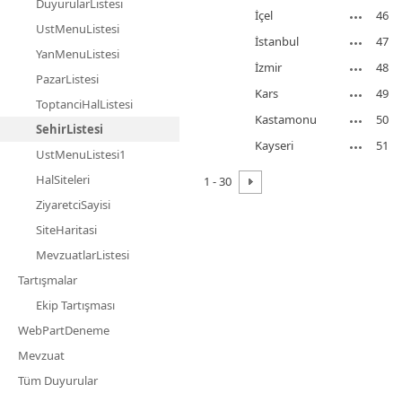
DuyurularListesi
İçel
46
UstMenuListesi
İstanbul
47
YanMenuListesi
İzmir
48
PazarListesi
Kars
49
ToptanciHalListesi
Kastamonu
50
SehirListesi
Kayseri
51
UstMenuListesi1
HalSiteleri
1 - 30
ZiyaretciSayisi
SiteHaritasi
MevzuatlarListesi
Tartışmalar
Ekip Tartışması
WebPartDeneme
Mevzuat
Tüm Duyurular