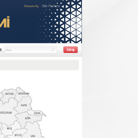
Site Haritası
Oturum Aç
M