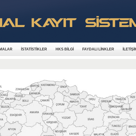
MALAR
İSTATİSTİKLER
HKS BİLGİ
FAYDALI LİNKLER
İLETİŞİ