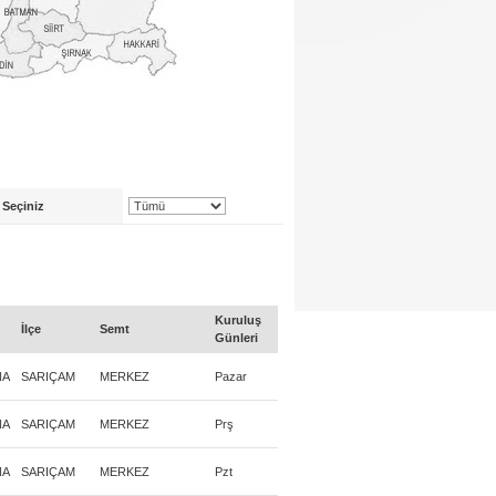
 Seçiniz
Kuruluş
İlçe
Semt
Günleri
NA
SARIÇAM
MERKEZ
Pazar
NA
SARIÇAM
MERKEZ
Prş
NA
SARIÇAM
MERKEZ
Pzt