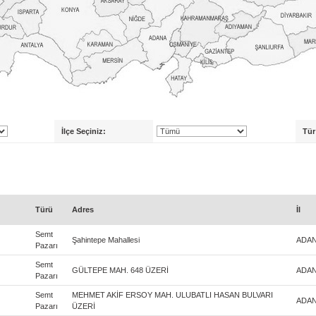
İlçe Seçiniz:
Tür
Türü
Adres
İl
Semt
Şahintepe Mahallesi
ADA
Pazarı
Semt
GÜLTEPE MAH. 648 ÜZERİ
ADA
Pazarı
Semt
MEHMET AKİF ERSOY MAH. ULUBATLI HASAN BULVARI
ADA
Pazarı
ÜZERİ