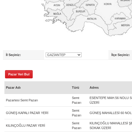
İl Seçiniz:
İlçe Seçiniz:
Pazar Adı
Türü
Adres
Semt
ESENTEPE MAH.56 NOLU S
Pazartesi Semt Pazarı
Pazarı
ÜZERİ
Semt
GÜNEŞ KAPALI PAZAR YERİ
GÜNEŞ MAHALLESİ 60 NOL
Pazarı
Semt
KILINÇOĞLU MAHALLESİ Ş
KILINÇOĞLU PAZAR YERİ
Pazarı
SOKAK ÜZERİ