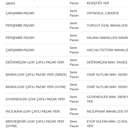
(giyim)
Pazarı
KESİŞTİĞİ YER
Semt
ÇARŞAMBA PAZARI
ORTAOKUL CADDESİ
Pazarı
Semt
PERŞEMBE PAZARI
TURGUT ÖZAL MAHALLESİ 
Pazarı
Semt
PERŞEMBE PAZARI
ASLANLI MAHALLESİ SANAY
Pazarı
Semt
ÇARŞAMBA PAZARI
HACİ ALİ ÖZTÜRK MAHALLE
Pazarı
Semt
DEĞİRMİÇEM UZAY ÇATILI PAZAR YERİ
DEĞİRMİÇEM MAH. ÖKKEŞ 
Pazarı
Semt
BASRA UZAY ÇATILI PAZAR YERİ (SEBZE)
ONAT KUTLAR MAH. 55039
Pazarı
Semt
BASRA UZAY ÇATILI PAZAR YERİ (GİYİM)
ONAT KUTLAR MAH. 55039
Pazarı
Semt
GÜVENEVLER MAH. 29039 N
GÜVENEVLER UZAY ÇATILI PAZAR YERİ
Pazarı
YER
Semt
İNCİLİKAYA UZAY ÇATILI PAZAR YERİ
İNCİLİPINAR MAHALLESİ 3
Pazarı
MERVEŞEHİR UZAY ÇATILI PAZAR YERİ
Semt
EYÜP SULTAN MAH. 13 NOLU
(GİYİM)
Pazarı
YER