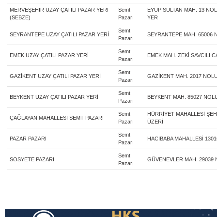
MERVEŞEHİR UZAY ÇATILI PAZAR YERİ
Semt
EYÜP SULTAN MAH. 13 NOLU
(SEBZE)
Pazarı
YER
Semt
SEYRANTEPE UZAY ÇATILI PAZAR YERİ
SEYRANTEPE MAH. 65006 
Pazarı
Semt
EMEK UZAY ÇATILI PAZAR YERİ
EMEK MAH. ZEKİ SAVCILI C
Pazarı
Semt
GAZİKENT UZAY ÇATILI PAZAR YERİ
GAZİKENT MAH. 2017 NOL
Pazarı
Semt
BEYKENT UZAY ÇATILI PAZAR YERİ
BEYKENT MAH. 85027 NOL
Pazarı
Semt
HÜRRİYET MAHALLESİ ŞEH
ÇAĞLAYAN MAHALLESİ SEMT PAZARI
Pazarı
ÜZERİ
Semt
PAZAR PAZARI
HACIBABA MAHALLESİ 1301
Pazarı
Semt
SOSYETE PAZARI
GÜVENEVLER MAH. 29039
Pazarı