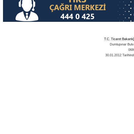
T.C. Ticaret Bakanlı
Dumlupınar Bulva
068
30.01.2012
Tarihind