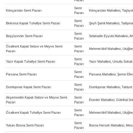
Pazarı
Semt
Kılınçarslan Semt Pazarı
Kılınçarslan Mahallesi, Taşlıy
Pazarı
Semt
Binkonut Kapalı Tuhafiye Semt Pazarı
Şeyh Şamil Mahallesi, Tatlıpın
Pazarı
Semt
Beşyüzevler Semt Pazarı
Selahattin Eyyubi Mahallesi, 
Pazarı
Özalkent Kapalı Sebze ve Meyve Semt
Semt
Mehmet Akif Mahallesi, Uluğb
Pazarı
Pazarı
Semt
Yazır Kapalı Tuhafiye Semt Pazarı
Yazır Mahallesi, Umutlu Sokak
Pazarı
Semt
Parsana Semt Pazarı
Parsana Mahallesi, Şemsi Efe
Pazarı
Semt
Dumlupınar Kapalı Semt Pazarı
Dumlupınar Mahallesi, Tabiye
Pazarı
Akşemsettin Kapalı Sebze ve Meyve Semt
Semt
Esenler Mahallesi, Gülnihal S
Pazarı
Pazarı
Semt
Özalkent Kapalı Tuhafiye Semt Pazarı
Mehmet Akif Mahallesi, Uluğb
Pazarı
Semt
Yukarı Bosna Semt Pazarı
Bosna Hersek Mahallesi, Mes
Pazarı