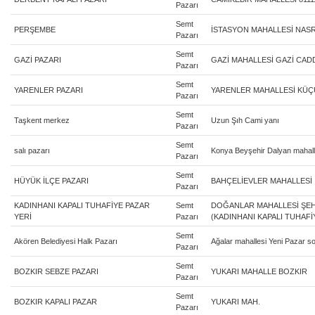
Pazarı
Semt
PERŞEMBE
İSTASYON MAHALLESİ NAS
Pazarı
Semt
GAZİ PAZARI
GAZİ MAHALLESİ GAZİ CAD
Pazarı
Semt
YARENLER PAZARI
YARENLER MAHALLESİ KÜÇ
Pazarı
Semt
Taşkent merkez
Uzun Şıh Cami yanı
Pazarı
Semt
salı pazarı
Konya Beyşehir Dalyan mahall
Pazarı
Semt
HÜYÜK İLÇE PAZARI
BAHÇELİEVLER MAHALLESİ
Pazarı
KADINHANI KAPALI TUHAFİYE PAZAR
Semt
DOĞANLAR MAHALLESİ ŞEHİ
YERİ
Pazarı
(KADINHANI KAPALI TUHAFİ
Semt
Akören Belediyesi Halk Pazarı
Ağalar mahallesi Yeni Pazar 
Pazarı
Semt
BOZKIR SEBZE PAZARI
YUKARI MAHALLE BOZKIR
Pazarı
Semt
BOZKIR KAPALI PAZAR
YUKARI MAH.
Pazarı