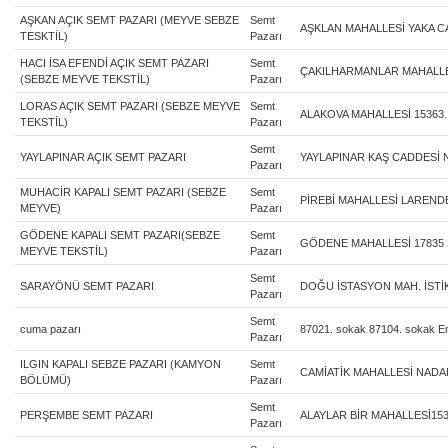
AŞKAN AÇIK SEMT PAZARI (MEYVE SEBZE
Semt
AŞKLAN MAHALLESİ YAKA 
TESKTİL)
Pazarı
HACI İSA EFENDİ AÇIK SEMT PAZARI
Semt
ÇAKILHARMANLAR MAHALL
(SEBZE MEYVE TEKSTİL)
Pazarı
LORAS AÇIK SEMT PAZARI (SEBZE MEYVE
Semt
ALAKOVA MAHALLESİ 15363
TEKSTİL)
Pazarı
Semt
YAYLAPINAR AÇIK SEMT PAZARI
YAYLAPINAR KAŞ CADDESİ 
Pazarı
MUHACİR KAPALI SEMT PAZARI (SEBZE
Semt
PİREBİ MAHALLESİ LARENDE
MEYVE)
Pazarı
GÖDENE KAPALI SEMT PAZARI(SEBZE
Semt
GÖDENE MAHALLESİ 17835
MEYVE TEKSTİL)
Pazarı
Semt
SARAYÖNÜ SEMT PAZARI
DOĞU İSTASYON MAH. İSTİK
Pazarı
Semt
cuma pazarı
87021. sokak 87104. sokak 
Pazarı
ILGIN KAPALI SEBZE PAZARI (KAMYON
Semt
CAMİATİK MAHALLESİ NAD
BÖLÜMÜ)
Pazarı
Semt
PERŞEMBE SEMT PAZARI
ALAYLAR BİR MAHALLESİ15
Pazarı