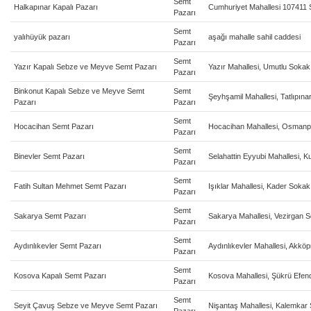
Semt
Halkapınar Kapalı Pazarı
Cumhuriyet Mahallesi 107411 
Pazarı
Semt
yalıhüyük pazarı
aşağı mahalle sahil caddesi
Pazarı
Semt
Yazır Kapalı Sebze ve Meyve Semt Pazarı
Yazır Mahallesi, Umutlu Sokak
Pazarı
Binkonut Kapalı Sebze ve Meyve Semt
Semt
Şeyhşamil Mahallesi, Tatlıpına
Pazarı
Pazarı
Semt
Hocacihan Semt Pazarı
Hocacihan Mahallesi, Osman
Pazarı
Semt
Binevler Semt Pazarı
Selahattin Eyyubi Mahallesi, K
Pazarı
Semt
Fatih Sultan Mehmet Semt Pazarı
Işıklar Mahallesi, Kader Sokak
Pazarı
Semt
Sakarya Semt Pazarı
Sakarya Mahallesi, Vezirgan 
Pazarı
Semt
Aydınlıkevler Semt Pazarı
Aydınlıkevler Mahallesi, Akkö
Pazarı
Semt
Kosova Kapalı Semt Pazarı
Kosova Mahallesi, Şükrü Efen
Pazarı
Semt
Seyit Çavuş Sebze ve Meyve Semt Pazarı
Nişantaş Mahallesi, Kalemkar