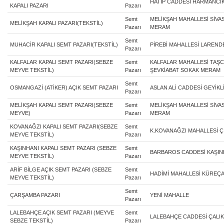
HATIP CADDESİ HARMANCIK
KAPALI PAZARI
Pazarı
Semt
MELİKŞAH MAHALLESİ SİVAS
MELİKŞAH KAPALI PAZARI(TEKSTİL)
Pazarı
MERAM
Semt
MUHACİR KAPALI SEMT PAZARI(TEKSTİL)
PİREBİ MAHALLESİ LARENDE
Pazarı
KALFALAR KAPALI SEMT PAZARI(SEBZE
Semt
KALFALAR MAHALLESİ TAŞ
MEYVE TEKSTİL)
Pazarı
ŞEVKİABAT SOKAK MERAM
Semt
OSMANGAZİ (ATİKER) AÇIK SEMT PAZARI
ASLAN ALİ CADDESİ GEYİK
Pazarı
MELİKŞAH KAPALI SEMT PAZARI(SEBZE
Semt
MELİKŞAH MAHALLESİ SİVAS
MEYVE)
Pazarı
MERAM
KOVANAĞZI KAPALI SEMT PAZARI(SEBZE
Semt
K.KOVANAĞZI MAHALLESİ Ç
MEYVE TEKSTİL)
Pazarı
KAŞINHANI KAPALI SEMT PAZARI (SEBZE
Semt
BARBAROS CADDESİ KAŞIN
MEYVE TEKSTİL)
Pazarı
ARİF BİLGE AÇIK SEMT PAZARI (SEBZE
Semt
HADİMİ MAHALLESİ KÜREÇAY
MEYVE TEKSTİL)
Pazarı
Semt
ÇARŞAMBA PAZARI
YENİ MAHALLE
Pazarı
LALEBAHÇE AÇIK SEMT PAZARI (MEYVE
Semt
LALEBAHÇE CADDESİ ÇALIKL
SEBZE TEKSTİL)
Pazarı