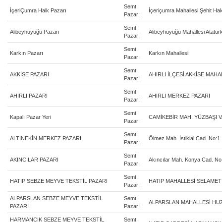
Semt
İçeriÇumra Halk Pazarı
İçeriçumra Mahallesi Şehit Ha
Pazarı
Semt
Alibeyhüyüğü Pazarı
Alibeyhüyüğü Mahallesi Atatür
Pazarı
Semt
Karkın Pazarı
Karkın Mahallesi
Pazarı
Semt
AKKİSE PAZARI
AHIRLI İLÇESİ AKKİSE MAHA
Pazarı
Semt
AHIRLI PAZARI
AHIRLI MERKEZ PAZARI
Pazarı
Semt
Kapalı Pazar Yeri
CAMİKEBİR MAH. YÜZBAŞI 
Pazarı
Semt
ALTINEKİN MERKEZ PAZARI
Ölmez Mah. İstiklal Cad. No:1
Pazarı
Semt
AKINCILAR PAZARI
Akıncılar Mah. Konya Cad. No
Pazarı
Semt
HATIP SEBZE MEYVE TEKSTİL PAZARI
HATIP MAHALLESİ SELAME
Pazarı
ALPARSLAN SEBZE MEYVE TEKSTİL
Semt
ALPARSLAN MAHALLESİ HU
PAZARI
Pazarı
HARMANCIK SEBZE MEYVE TEKSTİL
Semt