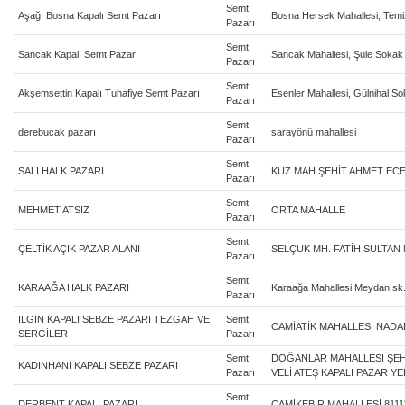
Semt
Aşağı Bosna Kapalı Semt Pazarı
Bosna Hersek Mahallesi, Tem
Pazarı
Semt
Sancak Kapalı Semt Pazarı
Sancak Mahallesi, Şule Sokak
Pazarı
Semt
Akşemsettin Kapalı Tuhafiye Semt Pazarı
Esenler Mahallesi, Gülnihal S
Pazarı
Semt
derebucak pazarı
sarayönü mahallesi
Pazarı
Semt
SALI HALK PAZARI
KUZ MAH ŞEHİT AHMET EC
Pazarı
Semt
MEHMET ATSIZ
ORTA MAHALLE
Pazarı
Semt
ÇELTİK AÇIK PAZAR ALANI
SELÇUK MH. FATİH SULTAN
Pazarı
Semt
KARAAĞA HALK PAZARI
Karaağa Mahallesi Meydan sk
Pazarı
ILGIN KAPALI SEBZE PAZARI TEZGAH VE
Semt
CAMİATİK MAHALLESİ NAD
SERGİLER
Pazarı
Semt
DOĞANLAR MAHALLESİ ŞEHİ
KADINHANI KAPALI SEBZE PAZARI
Pazarı
VELİ ATEŞ KAPALI PAZAR YE
Semt
DERBENT KAPALI PAZARI
CAMİKEBİR MAHALLESİ 8111