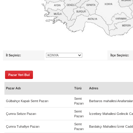
İl Seçiniz:
İlçe Seçiniz:
Pazar Adı
Türü
Adres
Semt
Gülbahçe Kapalı Semt Pazarı
Barbaros mahallesi Anafartala
Pazarı
Semt
Çumra Sebze Pazarı
İzzetbey Mahallesi Gelincik C
Pazarı
Semt
Çumra Tuhafiye Pazarı
Bardakçı Mahallesi İzmir Cadd
Pazarı