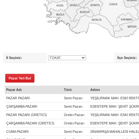
İl Seçiniz:
İlçe Seçiniz:
Pazar Adı
Türü
Adres
PAZAR PAZARI
Semt Pazarı
YEŞİLIRMAK MAH. ESKİ REKT
ÇARŞAMBA PAZARI
Semt Pazarı
ESENTEPE MAH. ŞEHİT ŞÜKR
PAZAR PAZARI (ÜRETİCİ)
Üretici Pazarı
YEŞİLIRMAK MAH. ESKİ REKT
ÇARŞAMBA PAZARI (ÜRETİCİ)
Üretici Pazarı
ESENTEPE MAH. ŞEHİT ŞÜKR
CUMA PAZARI
Semt Pazarı
SİNANPAŞA MAHALLESİ HALİL