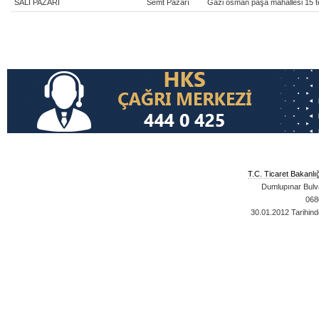
SALI PAZARI
Semt Pazarı
Gazi osman paşa mahallesi 15 t
T.C. Ticaret Bakanlı
Dumlupınar Bulva
068
30.01.2012
Tarihind