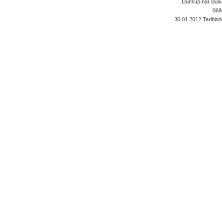
Dumlupınar Bulva
068
30.01.2012
Tarihind