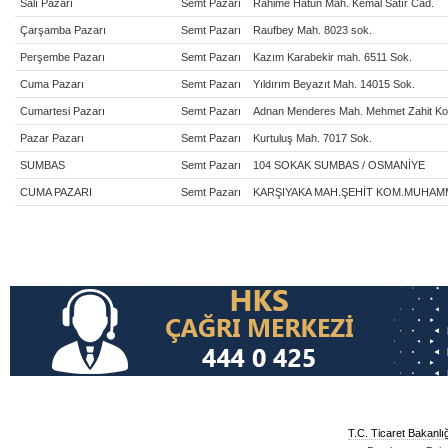
Salı Pazarı
Semt Pazarı
Rahime Hatun Mah. Kemal Satır Cad.
Çarşamba Pazarı
Semt Pazarı
Raufbey Mah. 8023 sok.
Perşembe Pazarı
Semt Pazarı
Kazım Karabekir mah. 6511 Sok.
Cuma Pazarı
Semt Pazarı
Yıldırım Beyazıt Mah. 14015 Sok.
Cumartesi Pazarı
Semt Pazarı
Adnan Menderes Mah. Mehmet Zahit Ko
Pazar Pazarı
Semt Pazarı
Kurtuluş Mah. 7017 Sok.
SUMBAS
Semt Pazarı
104 SOKAK SUMBAS / OSMANİYE
CUMA PAZARI
Semt Pazarı
KARŞIYAKA MAH.ŞEHİT KOM.MUHAM
T.C. Ticaret Bakanlı