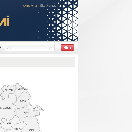
Site Haritası
Oturum Aç
M