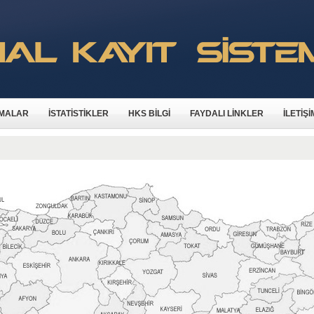
MALAR
İSTATİSTİKLER
HKS BİLGİ
FAYDALI LİNKLER
İLETİŞİ