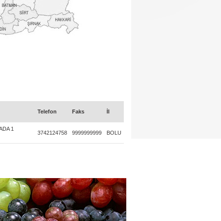
Telefon
Faks
İl
ADA 1
3742124758
9999999999
BOLU