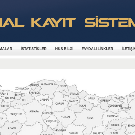
MALAR
İSTATİSTİKLER
HKS BİLGİ
FAYDALI LİNKLER
İLETİŞİ