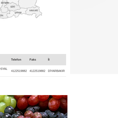
Telefon
Faks
İl
OSYAL
4122519882
4122519882
DİYARBAKIR