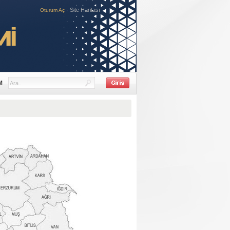
Site Haritası
Oturum Aç
M