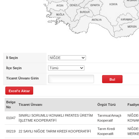
İl Seçin
İlçe Seçin
Ticaret Ünvanı Girin
Belge
Ticaret Ünvanı
Örgüt Türü
Faaliye
No
SINIRLI SORUMLU KONAKLI PATATES ÜRETİM
Tarımsal Amaçlı
NİĞDE
01047
İŞLETME KOOPERATİFİ
Kooperatif
KONAK
Tarım Kredi
NİĞDE
00219
22 SAYILI NİĞDE TARIM KREDİ KOOPERATİFİ
Kooperatifi
MERK