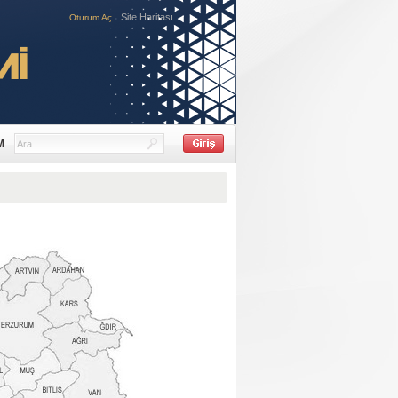
Site Haritası
Oturum Aç
M