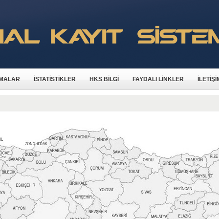
MALAR
İSTATİSTİKLER
HKS BİLGİ
FAYDALI LİNKLER
İLETİŞİ