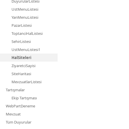
DuyurularListesi
UstMenuListesi
YanMenuListesi
PazarListesi
ToptanciHalListesi
SehirListesi
UstMenuListesi1
HalSiteleri
ZiyaretciSayisi
SiteHaritasi
MevzuatlarListesi
Tartışmalar
Ekip Tartışması
WebPartDeneme
Mevzuat
Tüm Duyurular