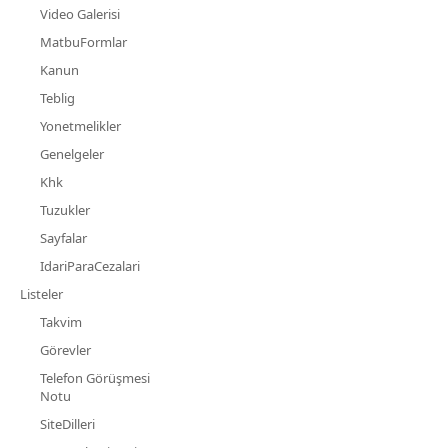
Video Galerisi
MatbuFormlar
Kanun
Teblig
Yonetmelikler
Genelgeler
Khk
Tuzukler
Sayfalar
IdariParaCezalari
Listeler
Takvim
Görevler
Telefon Görüşmesi
Notu
SiteDilleri