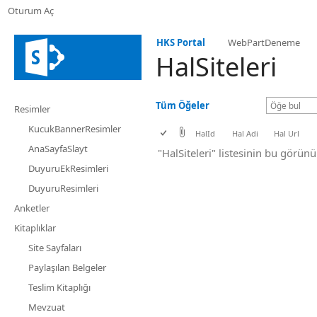
Oturum Aç
HKS Portal
WebPartDeneme
HalSiteleri
Tüm Öğeler
Resimler
KucukBannerResimler
HalId
Hal Adi
Hal Url
AnaSayfaSlayt
"HalSiteleri" listesinin bu görü
DuyuruEkResimleri
DuyuruResimleri
Anketler
Kitaplıklar
Site Sayfaları
Paylaşılan Belgeler
Teslim Kitaplığı
Mevzuat